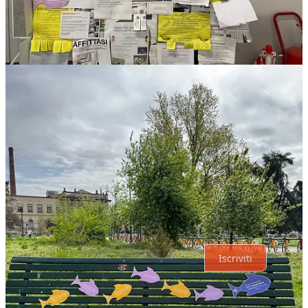
Condividi
Precedente
Avanti
Discussione su questo Post
Commenti
Restack
Il meglio di
Ultime
Discussioni
Nessun post
Assolutamente, procediamo.
Iscriviti
© 2026 Joinrs
·
Privacy
∙
Condizioni
∙
Notifica di raccolta
Crea il tuo Substack