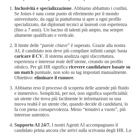
Inclusività e specializzazione
. Abbiamo abbattuto i confini.
Se Joinrs è nata come punto di riferimento per il mondo
universitario, da oggi la piattaforma si apre a ogni profilo
specializzato, dai diplomati tecnici ai laureati con esperienza
(fino a 7 anni). Un bacino di talenti più ampio, ma sempre
altamente qualificato e verticale.
Il limite delle “
parole chiave
” è superato. Grazie alla nostra
AI, il candidato non deve più compilare infiniti campi: basta
caricare il CV
. Il sistema analizza ogni sfaccettatura,
esperienza e interesse reale dell’utente, creando un profilo
olistico. Per gli HR significa
ricevere candidature basate su
un match
puntuale, non solo su tag impostati manualmente.
Obiettivo:
eliminare il rumore
.
Abbiamo reso il processo di scoperta delle aziende più fluido
e immersivo. Semplicità, per noi, non significa superficialità:
un utente che trova più facilmente le informazioni su una
nuova realtà è un utente che, quando decide di candidarsi, lo
fa con piena consapevolezza. Meno “tentativi a vuoto”, più
interesse autentico.
Supporto AI 24/7.
I nostri Agenti AI accompagnano il
candidato prima ancora che arrivi sulla scrivania degli HR. Lo