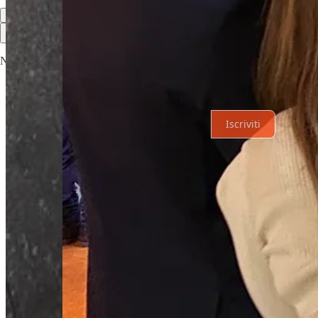
Il meglio di
Ultime
Discussioni
Nessun post
Assolutamente, procediamo.
Iscriviti
© 2026 Joinrs
·
Privacy
∙
Condizioni
∙
Notifica di raccolta
Crea il tuo Substack
Scarica l'app
Substack
è la casa della grande cultura