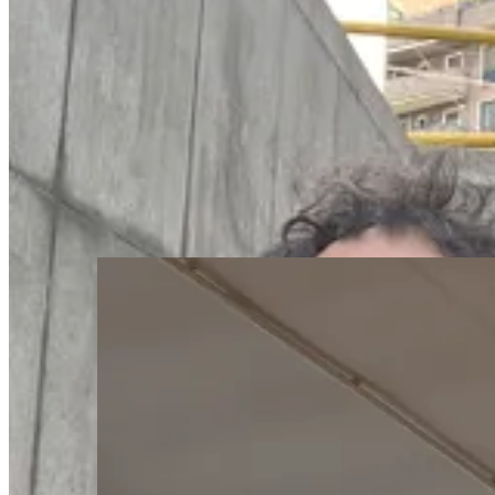
Mercoledì 5 -
il dono dell’ubiquità, tra Milano e Madrid.
A Milano:
il nostro ufficio si è riempito di energia. Ab
scovare i futuri
Junior Business Developer
per le loro sed