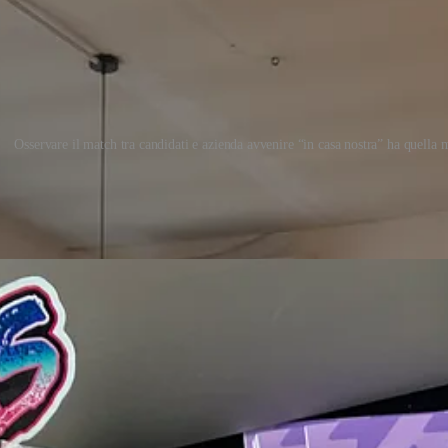
Osservare il match tra candidati e azienda avvenire “in casa nostra” ha quella 
tamenti per Risorse Umane in Spagna, il
Talentday 2026
. Abbiamo porta
fterwork' a quelle (onestissime) per chi pensa che '
esta reunión pudo ser
board, lasciando il loro segno e rispondendo live ai temi della nostra su