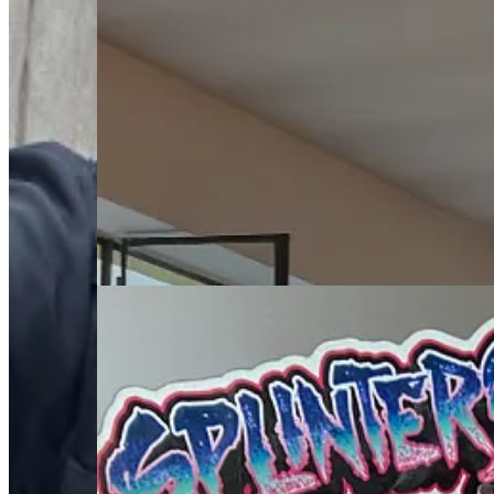
A Madrid:
eravamo presenti a uno dei principali appun
vive l’ufficio ogni giorno: dalle spillette per i 'CEO del a
duecento HR si sono fermati per interagire con le nostre 
arriva anche in Spagna.