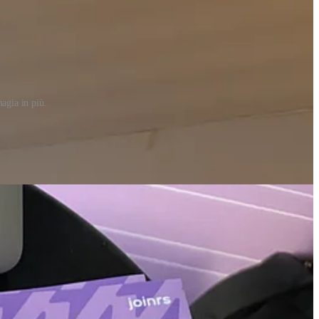
magia in più.
to un po’ del nostro spirito con gadget che parlano la lingua di chi
 un mail'
. Il vero highlight, però, è stata l’energia allo stand… oltre
rvey annuale sul mondo del lavoro. Perché sì, il Joinrs Data Loop