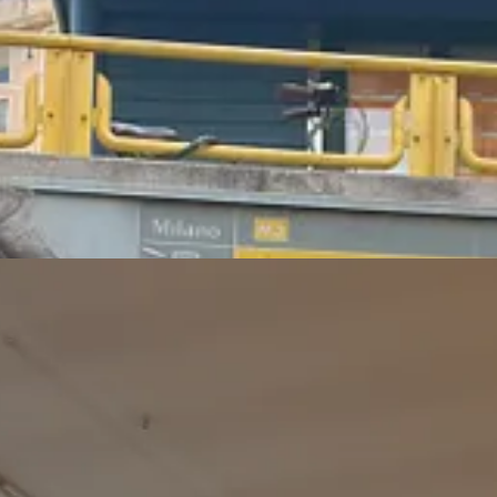
biamo organizzato e ospitato un Recruiting Day per
Reale Group
. Trenta
i di Napoli, Milano e l’Emilia.