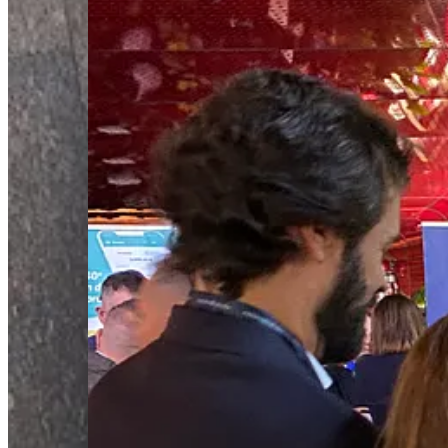
Torniamo alla scrivania con la sensazione che, anche se il tempo non 
6
Condividi
Precedente
Avanti
Discussione su questo Post
Commenti
Restack