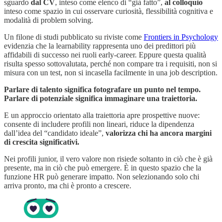
sguardo
dal CV
, inteso come elenco di “già fatto”,
al colloquio
inteso come spazio in cui osservare curiosità, flessibilità cognitiva e
modalità di problem solving.
Un filone di studi pubblicato su riviste come
Frontiers in Psychology
evidenzia che la learnability rappresenta uno dei predittori più
affidabili di successo nei ruoli early-career. Eppure questa qualità
risulta spesso sottovalutata, perché non compare tra i requisiti, non si
misura con un test, non si incasella facilmente in una job description.
Parlare di talento significa fotografare un punto nel tempo.
Parlare di potenziale significa immaginare una traiettoria.
E un approccio orientato alla traiettoria apre prospettive nuove:
consente di includere profili non lineari, riduce la dipendenza
dall’idea del “candidato ideale”,
valorizza chi ha ancora margini
di crescita significativi.
Nei profili junior, il vero valore non risiede soltanto in ciò che è già
presente, ma in ciò che può emergere. È in questo spazio che la
funzione HR può generare impatto. Non selezionando solo chi
arriva pronto, ma chi è pronto a crescere.