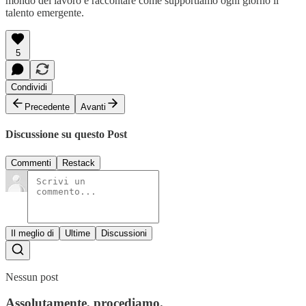
mondo del lavoro e raccontare come supportiamo ogni giorno il
talento emergente.
5
Condividi
Precedente
Avanti
Discussione su questo Post
Commenti
Restack
Il meglio di
Ultime
Discussioni
Nessun post
Assolutamente, procediamo.