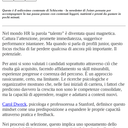
Questo è il sedicesimo contenuto di Schiscetta - la newsletter di Joinrs pensata per
accompagnare la tua pausa pranzo con contenuti leggeri, nutrienti e pronti da gustare in
pochi minuti.
Nel mondo HR la parola “talento” è diventata quasi magnetica.
Cattura l’attenzione, promette immediatezza, suggerisce
performance istantanee. Ma quando si parla di profili junior, questo
focus rischia di far perdere qualcosa di ancora più importante. Il
potenziale.
Per anni si sono valutati i candidati soprattutto attraverso ciò che
risulta già acquisito, facendo affidamento su skill misurabili,
esperienze pregresse e coerenza del percorso. È un approccio
rassicurante, certo, ma limitante. Le ricerche psicologiche e
organizzative mostrano che, nelle fasi iniziali di carriera, i fattori che
predicono davvero la crescita non sono le competenze consolidate,
ma la capacità di apprendere, reagire e adattarsi a contesti nuovi.
Carol Dweck
, psicologa e professoressa a Stanford, definisce questo
mindset come una predisposizione a espandere le proprie capacità
attraverso pratica e feedback.
Nei processi di selezione, questo implica uno spostamento dello